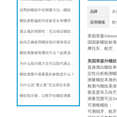
优秀的螺纹中径测量方法—螺纹指示量规测量法
品牌
其
螺纹参数偏差对设备安全有哪些影响？
应用领域
航
通止规的局限性：无法保证螺纹质量
美国章森John
国国家螺纹标准
如何正确使用螺纹指示规来保证产品质量？
摩托车、航空、
螺纹测量都有哪些方法？如果选择合适的测量方法呢？
美国章森外螺纹
为什么指示规方法可以取代通止规方法？
直接测出螺纹单
定性分析检测螺
螺纹测量中最重要的参数是什么？
测量螺纹本身的
为什么说“通止规”无法保证全面螺纹质量？
检测与螺纹基准
垂直度等几何尺
螺纹指示规，让数字化螺纹测量变简单！
测量范围可达
1
可测锥螺纹；
可测细牙、粗牙