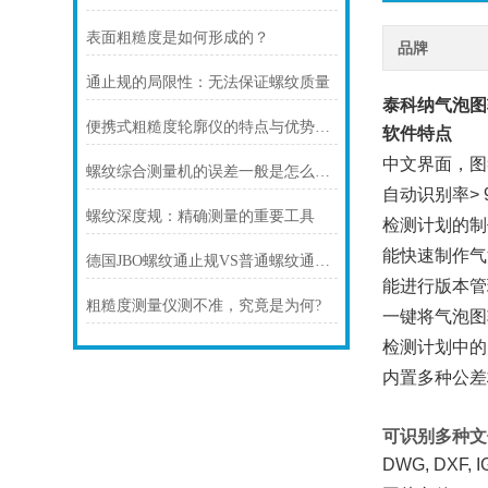
表面粗糙度是如何形成的？
品牌
通止规的局限性：无法保证螺纹质量
泰科纳气泡图
便携式粗糙度轮廓仪的特点与优势介绍
软件特点
中文界面，图
螺纹综合测量机的误差一般是怎么计算的
自动识别率> 9
螺纹深度规：精确测量的重要工具
检测计划的制
能快速制作气
德国JBO螺纹通止规VS普通螺纹通止规：品质与性价比之争
能进行版本管
粗糙度测量仪测不准，究竟是为何?
一键将气泡图转
检测计划中的
内置多种公差
可识别多种文
DWG, DXF