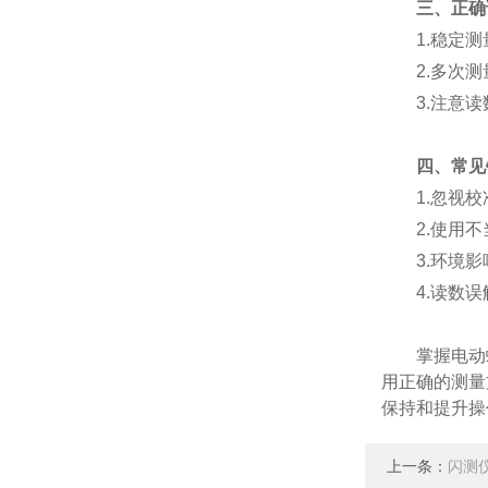
三、正确
1.稳定测
2.多次测量
3.注意读数
四、常见
1.忽视校
2.使用不当
3.环境影响
4.读数误解
掌握电动螺
用正确的测量
保持和提升操
上一条：
闪测