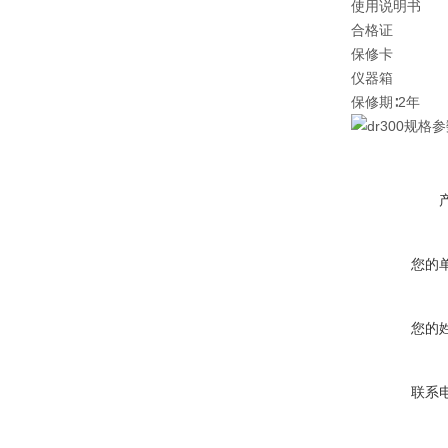
使用说明书
合格证
保修卡
仪器箱
保修期∶2年
您的
您的
联系