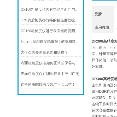
DR160粗糙度仪具有功能全面性与高效快捷的测量能力
品牌
99%的质检员都忽略的粗糙度仪操作细节！你的测量数据真的准确吗？
应用领域
DR160粗糙度仪进行表面粗糙度测量的具体步骤
DR300高精度
Smartic M粗糙度轮廓仪 | 解决粗糙度测量难题，轻松应对狭窄异形工件！
面，曲面，小
为什么需要测量表面粗糙度？
室、计量室等
操作简便，功
表面粗糙度仪该如何正常的保养与维护？
际标准。
表面粗糙度仪在哪些行业中应用广泛
DR300高精度
这样使用螺纹深度规才不会出错！
主机和驱动器
采用DSP芯片
兼容ISO、DIN
连续工作时间大
超大容量数据存
实时时钟设置