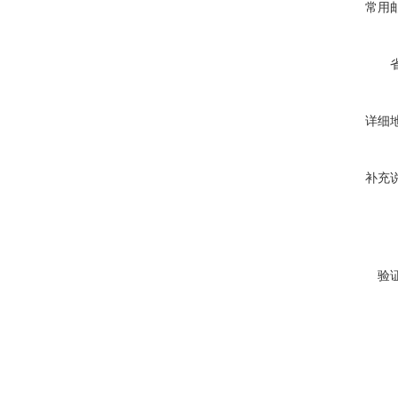
常用
详细
补充
验