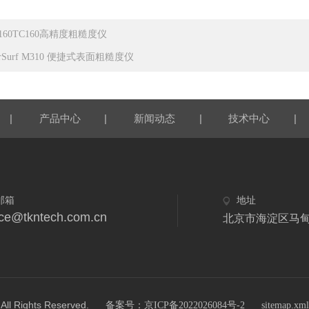
C160TC160高精度粗糙度仪
rSurf M310 便捷式表面粗糙度仪
|
|
|
|
产品中心
新闻动态
技术中心
邮箱
地址
ice@tkntech.com.cn
北京市海淀区马甸东
ights Reserved.
备案号：京ICP备2022026084号-2
sitemap.xml