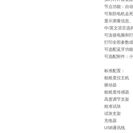
节点功能：自
可靠防电机走
显示测量信息
中/英文语言选
可连接电脑和
打印全部参数
可选配蓝牙功
可选配附件：小
标准配置：
粗糙度仪主机
驱动器
粗糙度传感器
高度调节支架
校准试块
试块支架
充电器
USB通讯线