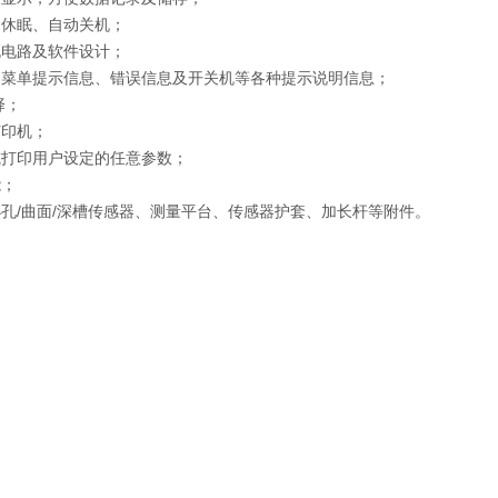
动休眠、自动关机；
死电路及软件设计；
、菜单提示信息、错误信息及开关机等各种提示说明信息；
择；
打印机；
或打印用户设定的任意参数；
能；
孔/曲面/深槽传感器、测量平台、传感器护套、加长杆等附件。