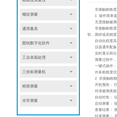
粗糙度测量仪
非接触粗糙度仪
螺纹测量
1. 操作简单直
无需接触被测
非接触粗糙度仪
通用量具
软、易碎或高精度
自动化程度高
图纸数字化软件
仪器通常配备智
实时显示和分
工业表面处理
测量过程中，屏
一键式操作：
三坐标测量机
许多粗糙度仪设
2. 非接触粗糙
开机预热： 打
精密测量
对准被测表面：
自动对焦： 仪
光学测量
启动测量： 按下
查看结果： 测
结束测量： 关